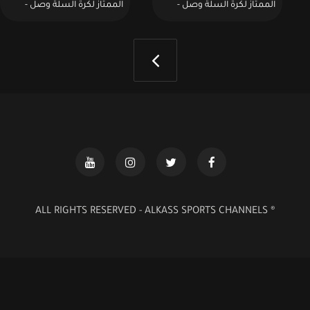
الممتاز لكرة السلة وصل -
الممتاز لكرة السلة وصل -
الموسم - 2026:مباراة :الكويت
الموسم - 2026:مباراة : استانا
الكويتي 107 - 101 المحرق
88 - 73 شهرداري
البحريني
® ALL RIGHTS RESERVED - ALKASS SPORTS CHANNELS