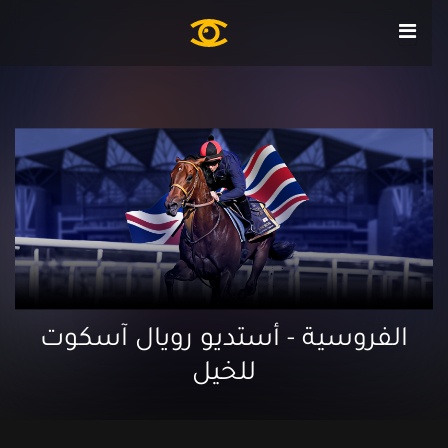
الفروسية - أستديو رويال آسكوت
للخيل