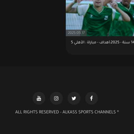
2025.05.17
كأس تحت 14 سنة - 2025:أهداف - مباراة : الأهلي 5
® ALL RIGHTS RESERVED - ALKASS SPORTS CHANNELS