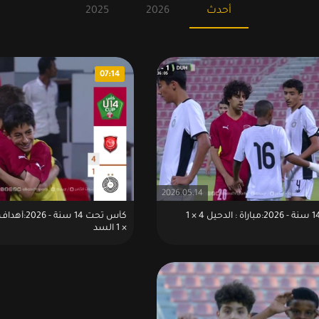
أحدث
2026
2025
07:14
2026.05.14
كأس تحت 14 سنة - 2026:مباراة : الدحيل 4 × 1
× 1 السد