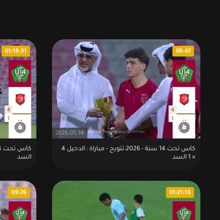
01:19:31
06:47
2026.05.14
كأس تحت 14 سنة - 2026:تتويج - مباراة : الدحيل 4
× 1 السد
السد
09:26
01:21:13